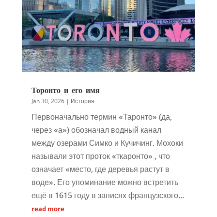
Торонто и его имя
Jan 30, 2026
|
История
Первоначально термин «Таронто» (да,
через «а») обозначал водный канал
между озерами Симко и Кучичинг. Мохоки
называли этот проток «ткаронто» , что
означает «место, где деревья растут в
воде». Его упоминание можно встретить
ещё в 1615 году в записях французского...
read more