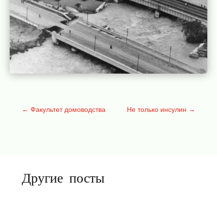
←
Факультет домоводства
Не только инсулин
→
Другие посты