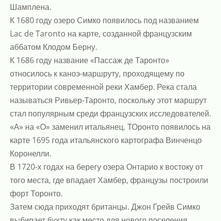
Шамплена.
К 1680 году озеро Симко появилось под названием
Lac de Taronto на карте, созданной французским
аббатом Клодом Берну.
К 1686 году название «Пассаж де Таронто»
относилось к каноэ-маршруту, проходящему по
территории современной реки Хамбер. Река стала
называться Ривьер-Таронто, поскольку этот маршрут
стал популярным среди французских исследователей.
«А» на «О» заменил итальянец. ТОронто появилось на
карте 1695 года итальянского картографа Винченцо
Коронелли.
В 1720-х годах на берегу озера Онтарио к востоку от
того места, где впадает Хамбер, французы построили
форт Торонто.
Затем сюда приходят британцы. Джон Грейв Симко
выбирает бухту как место для нового поселения,